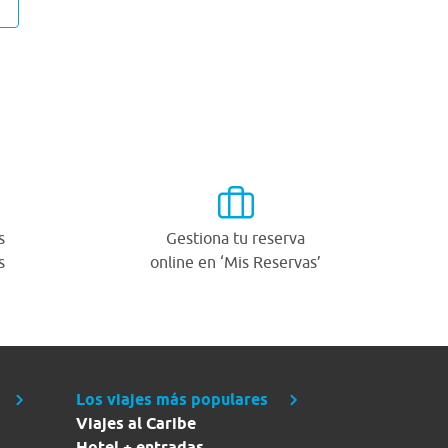
s
Gestiona tu reserva
s
online en ‘Mis Reservas’
Los viajes más populares
Viajes al Caribe
Hotel + entradas