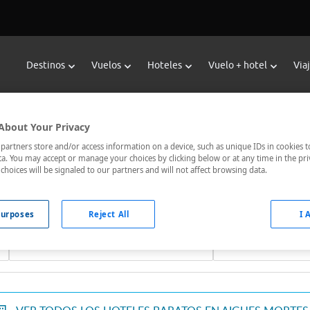
Destinos
Vuelos
Hoteles
Vuelo + hotel
Via
Reservar Hoteles en Aigues Morte
About Your Privacy
or de hoteles de Viajes Carrefour te ofrece
hoteles baratos en
artners store and/or access information on a device, such as unique IDs in cookies t
a. You may accept or manage your choices by clicking below or at any time in the pri
jor comunicados, el hotel que busques nosotros te lo encontram
choices will be signaled to our partners and will not affect browsing data.
urposes
Reject All
I 
Fechas *
Ocupación *
09/08/2026 - 10/08/2026
1 habitación, 2 ad