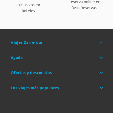
reserva online en
exclusivos en
‘Mis Reservas’
hoteles
Viajes Carrefour
Ayuda
Ofertas y descuentos
Los viajes más populares