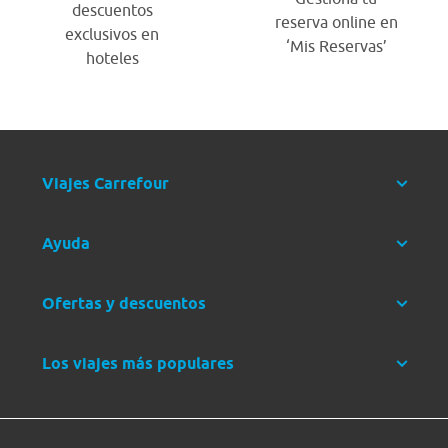
descuentos
reserva online en
exclusivos en
‘Mis Reservas’
hoteles
Viajes Carrefour
Ayuda
Ofertas y descuentos
Los viajes más populares