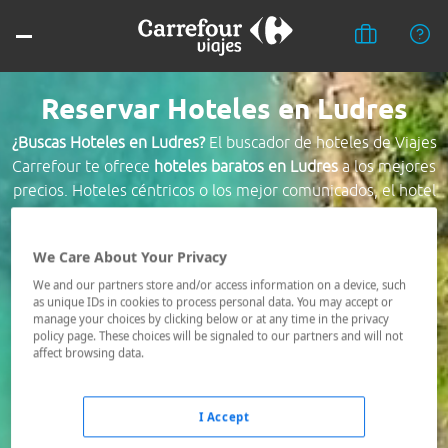
Reservar Hoteles en Ludres
¿Buscas Hoteles en Ludres?
El buscador de hoteles de Viajes
Carrefour te ofrece
hoteles baratos en Ludres
a los mejores
precios. Hoteles céntricos o los mejor comunicados, el hotel
que busques nosotros te lo encontramos al mejor precio.
We Care About Your Privacy
Destino *
We and our partners store and/or access information on a device, such
as unique IDs in cookies to process personal data. You may accept or
manage your choices by clicking below or at any time in the privacy
Fechas *
policy page. These choices will be signaled to our partners and will not
07/08/2026 - 08/08/2026
affect browsing data.
Ocupación *
1 habitación, 2 adultos
I Accept