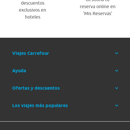
descuentos
reserva online en
exclusivos en
‘Mis Reservas’
hoteles
Viajes Carrefour
Ayuda
Ofertas y descuentos
Los viajes más populares