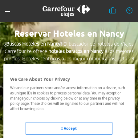
Reservar Hoteles en Nancy
¿Buscas Hoteles en Nancy?
El buscador de hoteles de Viajes
Carrefour te ofrece
hoteles baratos en Nancy
a los mejores
precios. Hoteles céntricos o los mejor comunicados, el hotel
que busques nosotros te lo encontramos al mejor precio.
We Care About Your Privacy
Destino *
We and our partners store and/or access information on a device, such
as unique IDs in cookies to process personal data. You may accept or
manage your choices by clicking below or at any time in the privacy
Fechas *
policy page. These choices will be signaled to our partners and will not
07/08/2026 - 08/08/2026
affect browsing data.
Ocupación *
1 habitación, 2 adultos
I Accept