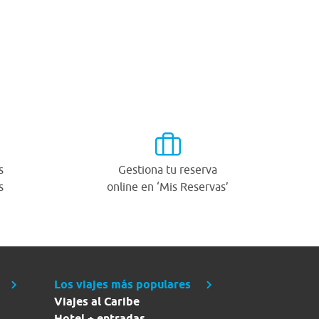
s
Gestiona tu reserva
s
online en ‘Mis Reservas’
Los viajes más populares
Viajes al Caribe
Hotel + entradas