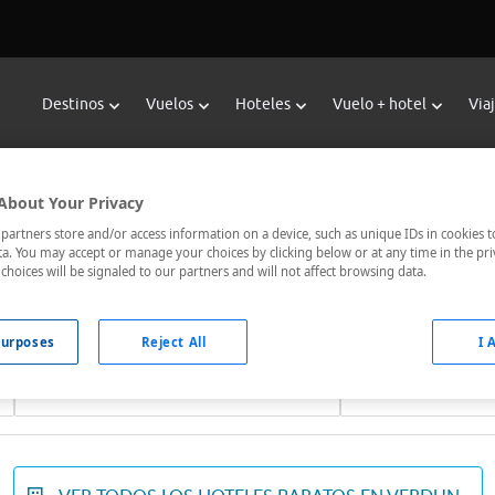
Destinos
Vuelos
Hoteles
Vuelo + hotel
Via
Reservar Hoteles en Verdun
About Your Privacy
les de Viajes Carrefour te ofrece
hoteles baratos en Verdun
a l
artners store and/or access information on a device, such as unique IDs in cookies t
a. You may accept or manage your choices by clicking below or at any time in the pri
ados, el hotel que busques nosotros te lo encontramos al mejor
choices will be signaled to our partners and will not affect browsing data.
urposes
Reject All
I 
Fechas *
Ocupación *
07/08/2026 - 08/08/2026
1 habitación, 2 ad