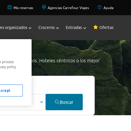
Mis reservas
Agencias Carrefour Viajes
Ayuda
jes organizados
Cruceros
Entradas
Ofertas
os mejores precios. Hoteles céntricos o los mejor
o process
vacy policy
 precio.
Accept
ultos
Buscar