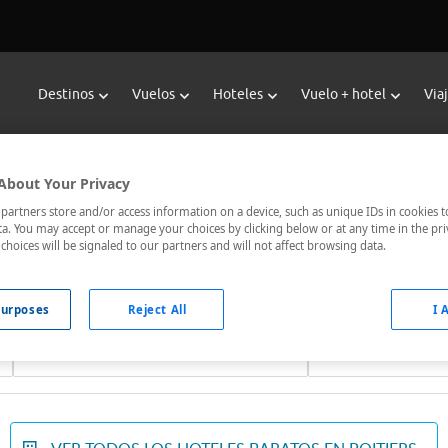
Destinos
Vuelos
Hoteles
Vuelo + hotel
Via
Reservar Hoteles en Poitiers
About Your Privacy
oteles de Viajes Carrefour te ofrece
hoteles baratos en Poitier
artners store and/or access information on a device, such as unique IDs in cookies t
a. You may accept or manage your choices by clicking below or at any time in the pri
nicados, el hotel que busques nosotros te lo encontramos al me
choices will be signaled to our partners and will not affect browsing data.
urposes
Reject All
I 
Fechas *
Ocupación *
08/08/2026 - 09/08/2026
1 habitación, 2 ad