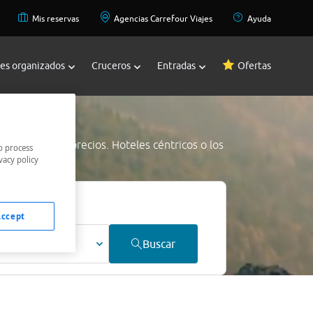
Mis reservas
Agencias Carrefour Viajes
Ayuda
jes organizados
Cruceros
Entradas
Ofertas
s
a los mejores precios. Hoteles céntricos o los
o process
vacy policy
jor precio.
Accept
ultos
Buscar