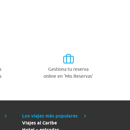
s
Gestiona tu reserva
s
online en ‘Mis Reservas’
Los viajes más populares
Viajes al Caribe
Hotel + entradas