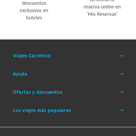
descuentos
reserva online en
exclusivos en
‘Mis Reservas’
hoteles
Viajes Carrefour
Ayuda
Ofertas y descuentos
Los viajes más populares