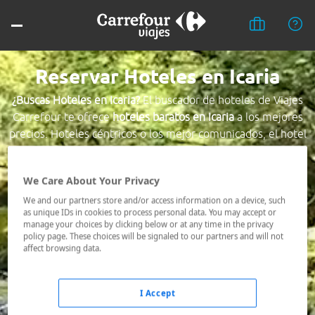
Reservar Hoteles en Icaria
¿Buscas Hoteles en Icaria?
El buscador de hoteles de Viajes
Carrefour te ofrece
hoteles baratos en Icaria
a los mejores
precios. Hoteles céntricos o los mejor comunicados, el hotel
que busques nosotros te lo encontramos al mejor precio.
We Care About Your Privacy
Destino *
We and our partners store and/or access information on a device, such
as unique IDs in cookies to process personal data. You may accept or
manage your choices by clicking below or at any time in the privacy
Fechas *
policy page. These choices will be signaled to our partners and will not
09/08/2026 - 10/08/2026
affect browsing data.
Ocupación *
1 habitación, 2 adultos
I Accept