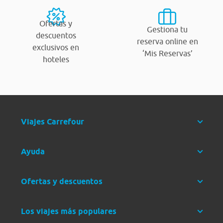
Ofertas y
Gestiona tu
descuentos
reserva online en
exclusivos en
‘Mis Reservas’
hoteles
Viajes Carrefour
Ayuda
Ofertas y descuentos
Los viajes más populares