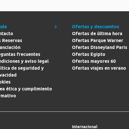
uda
Ofertas y descuentos
ntacto
Ofertas de última hora
s Reservas
Ofertas Parque Warner
anciación
Ofertas Disneyland Paris
eguntas frecuentes
Ofertas Egipto
diciones y aviso legal
Ofertas mayores 60
ítica de seguridad y
Ofertas viajes en verano
ivacidad
okies
ea ética y cumplimiento
rmativo
Internacional