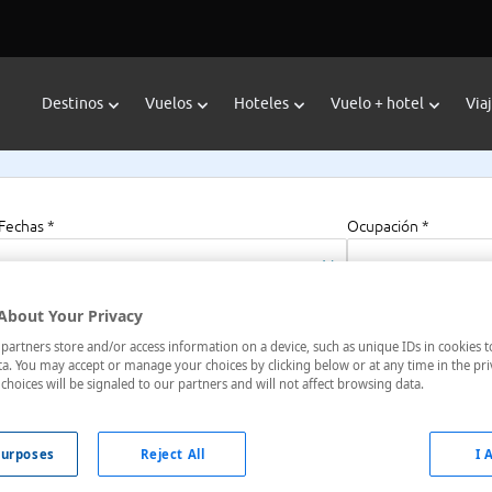
Destinos
Vuelos
Hoteles
Vuelo + hotel
Via
Fechas *
Ocupación *
06/08/2026 - 06/08/2027
1 habitación, 2 a
About Your Privacy
artners store and/or access information on a device, such as unique IDs in cookies t
a. You may accept or manage your choices by clicking below or at any time in the pri
choices will be signaled to our partners and will not affect browsing data.
cedonia Central, Grecia
urposes
Reject All
I 