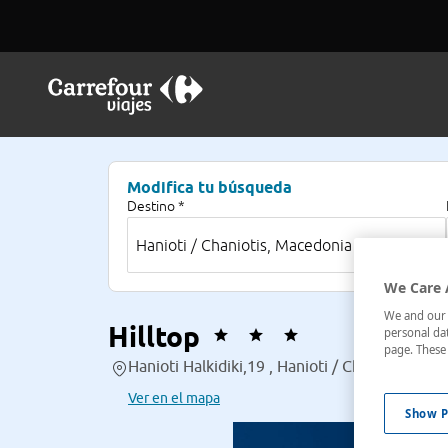
Modifica tu búsqueda
Destino *
We Care 
We and our p
Hilltop
personal dat
page. These 
Hanioti Halkidiki,19 , Hanioti / Chaniotis, Ma
Ver en el mapa
Show P