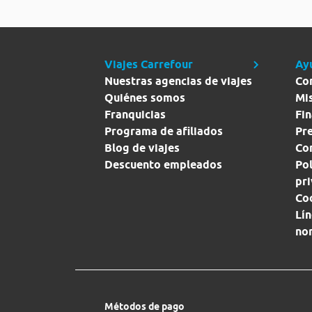
Viajes Carrefour
Ay
Nuestras agencias de viajes
Co
Quiénes somos
Mi
Franquicias
Fin
Programa de afiliados
Pr
Blog de viajes
Con
Descuento empleados
Pol
pr
Co
Lín
no
Métodos de pago