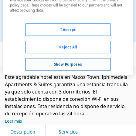
manage your choices by clicking below or at any time in the privacy
policy page. These choices will be signaled to our partners and will not
affect browsing data.
I Accept
Ver en el mapa
Reject All
Show Purposes
Este agradable hotel está en Naxos Town. Iphimedeia
Apartments & Suites garantiza una estancia tranquila
ya que solo cuenta con 3 dormitorios. El
establecimiento dispone de conexión Wi-Fi en sus
instalaciones. Esta residencia no dispone de servicio
de recepción operativo las 24 hora...
Leer más
Descripción
Servicios