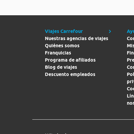
Viajes Carrefour
Ay
Nuestras agencias de viajes
Co
Quiénes somos
Mi
Franquicias
Fin
Programa de afiliados
Pr
Blog de viajes
Con
Descuento empleados
Pol
pr
Co
Lín
no