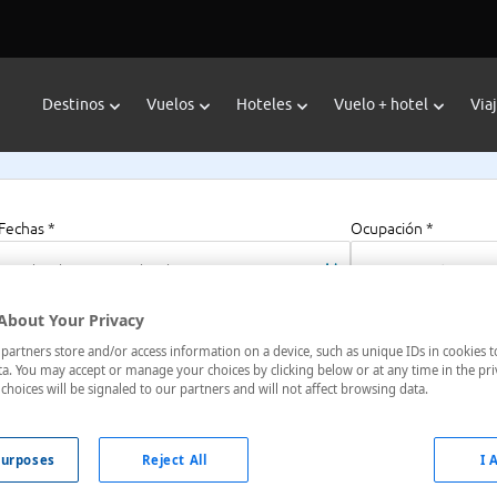
Destinos
Vuelos
Hoteles
Vuelo + hotel
Via
Fechas *
Ocupación *
08/08/2026 - 08/08/2027
1 habitación, 2 a
About Your Privacy
artners store and/or access information on a device, such as unique IDs in cookies t
a. You may accept or manage your choices by clicking below or at any time in the pri
choices will be signaled to our partners and will not affect browsing data.
nia, Creta, Grecia
urposes
Reject All
I 