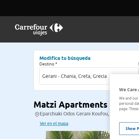
Modifica tu búsqueda
Destino *
We Care 
We and our p
Matzi Apartments
personal dat
page. These 
Eparchiaki Odos Gerani Koufou, , Gerani - Cha
Ver en el mapa
Show P