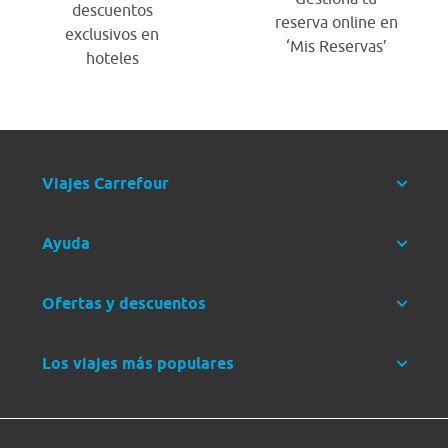
descuentos
reserva online en
exclusivos en
‘Mis Reservas’
hoteles
Viajes Carrefour
Ayuda
Ofertas y descuentos
Los viajes más populares