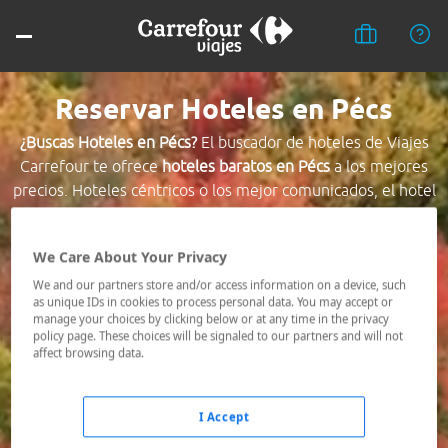
Reservar Hoteles en Pécs
¿Buscas Hoteles en Pécs?
El buscador de hoteles de Viajes
Carrefour te ofrece
hoteles baratos en Pécs
a los mejores
precios. Hoteles céntricos o los mejor comunicados, el hotel
que busques nosotros te lo encontramos al mejor precio.
We Care About Your Privacy
Destino *
We and our partners store and/or access information on a device, such
as unique IDs in cookies to process personal data. You may accept or
manage your choices by clicking below or at any time in the privacy
Fechas *
policy page. These choices will be signaled to our partners and will not
06/08/2026 - 07/08/2026
affect browsing data.
Ocupación *
1 habitación, 2 adultos
I Accept