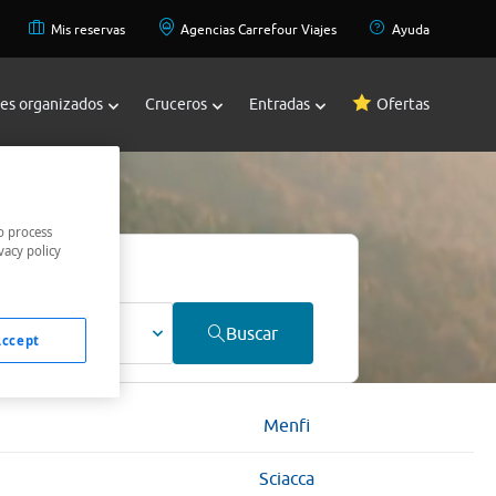
Mis reservas
Agencias Carrefour Viajes
Ayuda
jes organizados
Cruceros
Entradas
Ofertas
o process
vacy policy
ultos
Buscar
Accept
Menfi
Sciacca