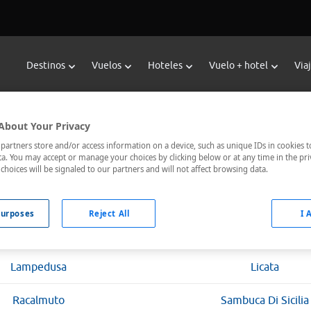
Destinos
Vuelos
Hoteles
Vuelo + hotel
Via
Hoteles en Agrigento
About Your Privacy
artners store and/or access information on a device, such as unique IDs in cookies t
a. You may accept or manage your choices by clicking below or at any time in the pri
choices will be signaled to our partners and will not affect browsing data.
Fechas *
Ocupación *
07/08/2026 - 08/08/2026
1 habitación, 2 ad
urposes
Reject All
I 
Lampedusa
Licata
Racalmuto
Sambuca Di Sicilia