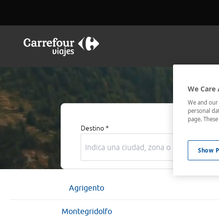
We Care 
We and our p
personal dat
page. These 
Destino *
Show P
Agrigento
Montegridolfo