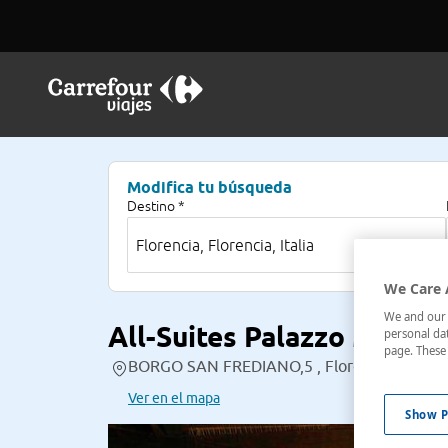
Modifica tu búsqueda
Destino *
We Care 
We and our p
All-Suites Palazzo Magna
personal dat
page. These 
BORGO SAN FREDIANO,5 , Florencia, Italia
Ver en el mapa
Show P