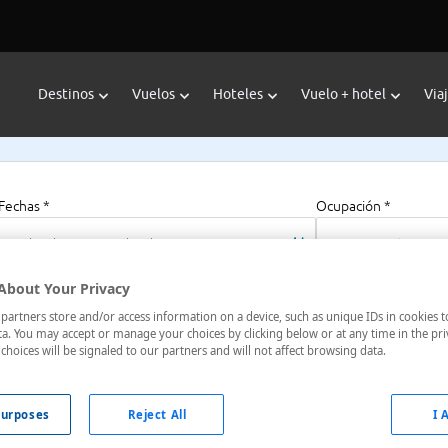
Destinos
Vuelos
Hoteles
Vuelo + hotel
Via
Fechas *
Ocupación *
06/08/2026 - 06/08/2027
1 habitación, 2 a
About Your Privacy
artners store and/or access information on a device, such as unique IDs in cookies t
ni Feroni
a. You may accept or manage your choices by clicking below or at any time in the pri
choices will be signaled to our partners and will not affect browsing data.
urposes
Reject All
I 