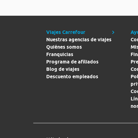
Viajes Carrefour
Ay
Nuestras agencias de viajes
Co
Quiénes somos
Mi
Franquicias
Fin
Programa de afiliados
Pr
Blog de viajes
Con
Descuento empleados
Pol
pr
Co
Lín
no