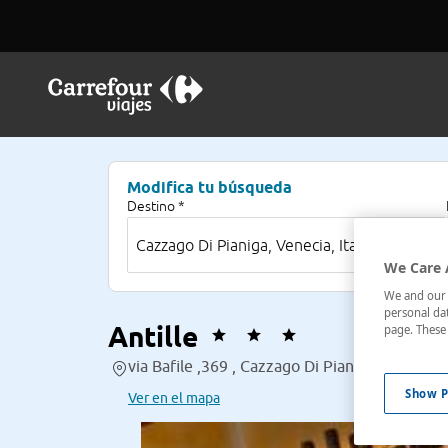
Modifica tu búsqueda
Destino *
We Care 
We and our p
personal dat
Antille
page. These 
via Bafile ,369 , Cazzago Di Pianiga, Venecia, I
Show P
Ver en el mapa