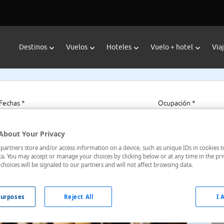
Destinos
Vuelos
Hoteles
Vuelo + hotel
Via
Fechas *
Ocupación *
06/08/2026 - 06/08/2027
1 habitación, 2 a
About Your Privacy
artners store and/or access information on a device, such as unique IDs in cookies t
a. You may accept or manage your choices by clicking below or at any time in the pri
choices will be signaled to our partners and will not affect browsing data.
talia
urposes
Reject All
I 