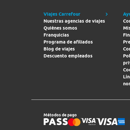
Viajes Carrefour
Ay
Nuestras agencias de viajes
Co
Quiénes somos
Mi
Franquicias
Fin
Programa de afiliados
Pr
Blog de viajes
Con
Descuento empleados
Pol
pr
Co
Lín
no
Métodos de pago