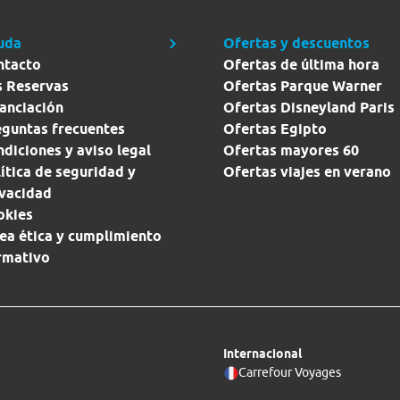
uda
Ofertas y descuentos
ntacto
Ofertas de última hora
s Reservas
Ofertas Parque Warner
anciación
Ofertas Disneyland Paris
eguntas frecuentes
Ofertas Egipto
diciones y aviso legal
Ofertas mayores 60
ítica de seguridad y
Ofertas viajes en verano
ivacidad
okies
ea ética y cumplimiento
rmativo
Internacional
Carrefour Voyages