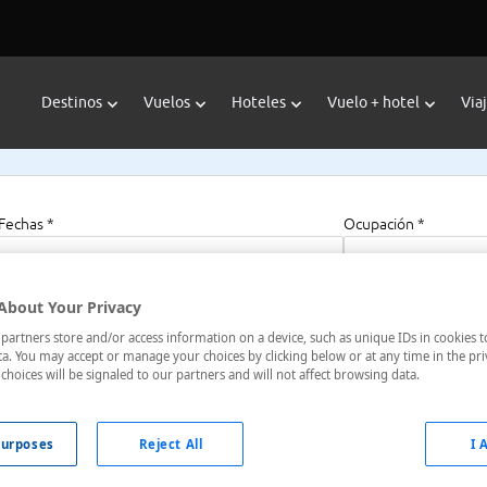
Destinos
Vuelos
Hoteles
Vuelo + hotel
Via
Fechas *
Ocupación *
09/08/2026 - 09/08/2027
1 habitación, 2 a
About Your Privacy
artners store and/or access information on a device, such as unique IDs in cookies t
a. You may accept or manage your choices by clicking below or at any time in the pri
choices will be signaled to our partners and will not affect browsing data.
urposes
Reject All
I 