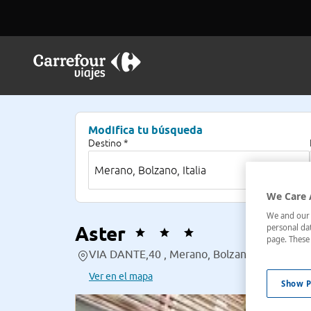
Modifica tu búsqueda
Destino *
We Care 
We and our p
Aster
personal dat
page. These 
VIA DANTE,40 , Merano, Bolzano, Italia
Ver en el mapa
Show P