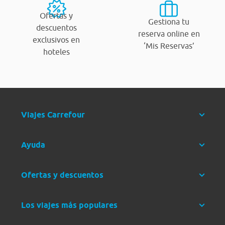
Ofertas y
Gestiona tu
descuentos
reserva online en
exclusivos en
‘Mis Reservas’
hoteles
Viajes Carrefour
Ayuda
Ofertas y descuentos
Los viajes más populares