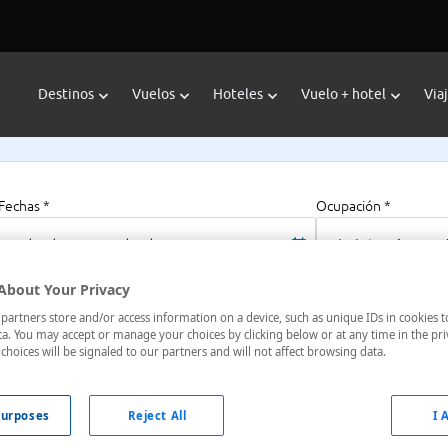
Destinos
Vuelos
Hoteles
Vuelo + hotel
Via
Fechas *
Ocupación *
06/08/2026 - 06/08/2027
1 habitación, 2 a
About Your Privacy
artners store and/or access information on a device, such as unique IDs in cookies t
h
a. You may accept or manage your choices by clicking below or at any time in the pri
choices will be signaled to our partners and will not affect browsing data.
e,N/A , Selinunte, Trapani, Italia
urposes
Reject All
I 