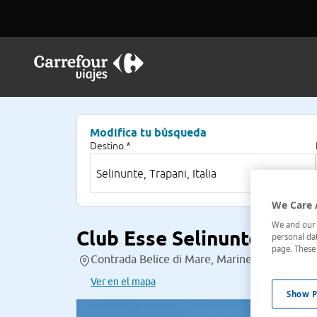
Modifica tu búsqueda
Destino *
We Care 
We and our p
Club Esse Selinunte Beac
personal dat
page. These 
Contrada Belice di Mare, Marinella di Selinunt
Ver en el mapa
Show P