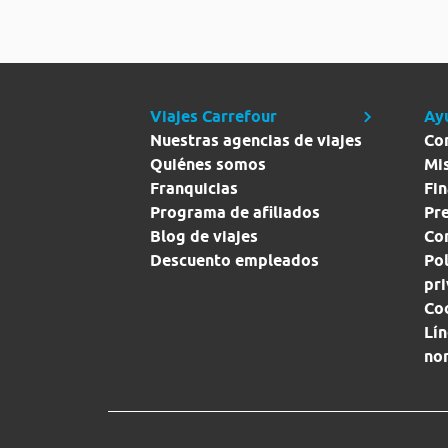
Viajes Carrefour
Ay
Nuestras agencias de viajes
Co
Quiénes somos
Mi
Franquicias
Fin
Programa de afiliados
Pr
Blog de viajes
Con
Descuento empleados
Pol
pr
Co
Lín
no