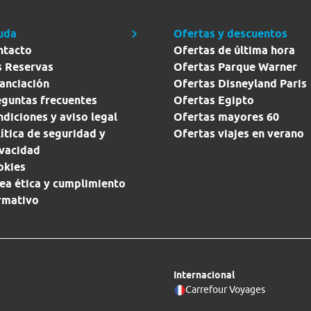
uda
Ofertas y descuentos
ntacto
Ofertas de última hora
s Reservas
Ofertas Parque Warner
anciación
Ofertas Disneyland Paris
eguntas frecuentes
Ofertas Egipto
diciones y aviso legal
Ofertas mayores 60
ítica de seguridad y
Ofertas viajes en verano
ivacidad
okies
ea ética y cumplimiento
rmativo
Internacional
Carrefour Voyages