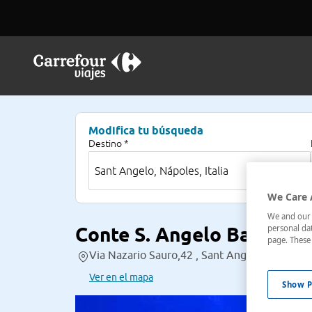
Modifica tu búsqueda
Destino *
We Care 
We and our p
Conte S. Angelo Bay
personal dat
page. These 
Via Nazario Sauro,42 , Sant Angelo, Nápoles, 
Ver en el mapa
Show P