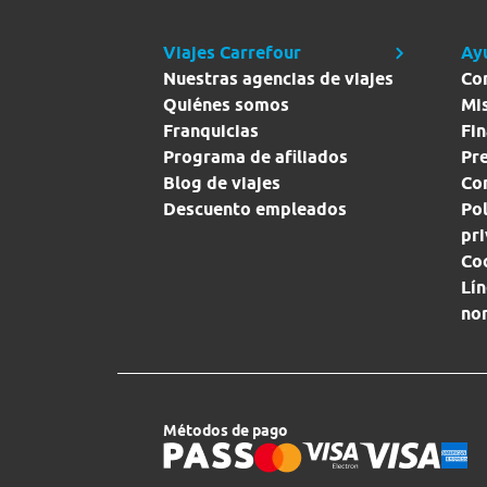
Viajes Carrefour
Ay
Nuestras agencias de viajes
Co
Quiénes somos
Mi
Franquicias
Fin
Programa de afiliados
Pr
Blog de viajes
Con
Descuento empleados
Pol
pr
Co
Lín
no
Métodos de pago