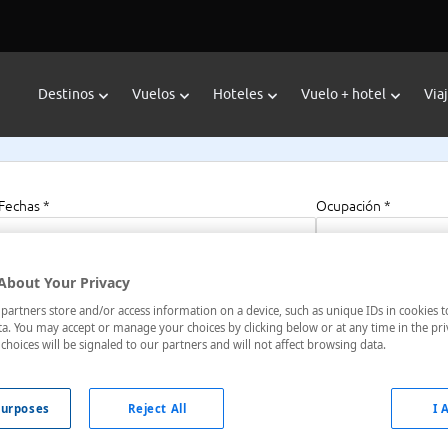
Destinos
Vuelos
Hoteles
Vuelo + hotel
Via
Fechas *
Ocupación *
07/08/2026 - 07/08/2027
1 habitación, 2 a
About Your Privacy
artners store and/or access information on a device, such as unique IDs in cookies t
a. You may accept or manage your choices by clicking below or at any time in the pri
choices will be signaled to our partners and will not affect browsing data.
Italia
urposes
Reject All
I 