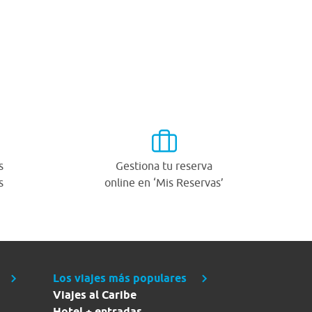
s
Gestiona tu reserva
s
online en ‘Mis Reservas’
Los viajes más populares
Viajes al Caribe
Hotel + entradas