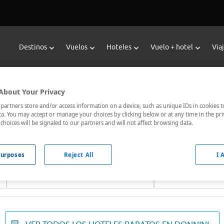
Destinos
Vuelos
Hoteles
Vuelo + hotel
Via
Reservar Hoteles en Donnini
About Your Privacy
oteles de Viajes Carrefour te ofrece
hoteles baratos en Donnin
artners store and/or access information on a device, such as unique IDs in cookies t
a. You may accept or manage your choices by clicking below or at any time in the pri
nicados, el hotel que busques nosotros te lo encontramos al me
choices will be signaled to our partners and will not affect browsing data.
urposes
Reject All
I 
Fechas *
Ocupación *
07/08/2026 - 08/08/2026
1 habitación, 2 ad