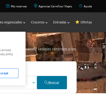
Mis reservas
Agencias Carrefour Viajes
Ayuda
jes organizados
Cruceros
Entradas
Ofertas
i
a los mejores precios. Hoteles céntricos o los
o process
vacy policy
jor precio.
Accept
ultos
Buscar