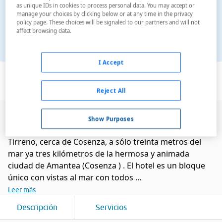
as unique IDs in cookies to process personal data. You may accept or
manage your choices by clicking below or at any time in the privacy
policy page. These choices will be signaled to our partners and will not
affect browsing data.
I Accept
Ver en el mapa
Reject All
Hotel La Tonnara es un moderno hotel de 4 estrellas
Show Purposes
en Amantea. Situado en el tramo de la costa del
Tirreno, cerca de Cosenza, a sólo treinta metros del
mar ya tres kilómetros de la hermosa y animada
ciudad de Amantea (Cosenza ) . El hotel es un bloque
único con vistas al mar con todos ...
Leer más
Descripción
Servicios