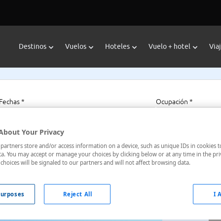
Destinos
Vuelos
Hoteles
Vuelo + hotel
Via
Fechas *
Ocupación *
07/08/2026 - 07/08/2027
1 habitación, 2 a
About Your Privacy
artners store and/or access information on a device, such as unique IDs in cookies t
a. You may accept or manage your choices by clicking below or at any time in the pri
choices will be signaled to our partners and will not affect browsing data.
 Italia
urposes
Reject All
I 