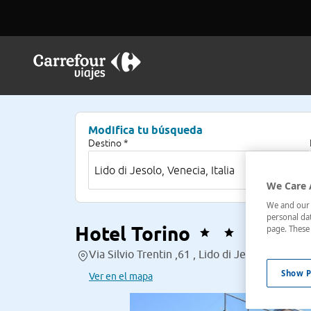
Modifica tu búsqueda
Destino *
We Care 
We and our p
personal dat
Hotel Torino
page. These 
Via Silvio Trentin ,61 , Lido di Jesolo, Venecia,
Show P
Ver en el mapa