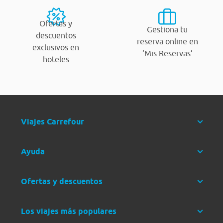
Ofertas y
Gestiona tu
descuentos
reserva online en
exclusivos en
‘Mis Reservas’
hoteles
Viajes Carrefour
Ayuda
Ofertas y descuentos
Los viajes más populares