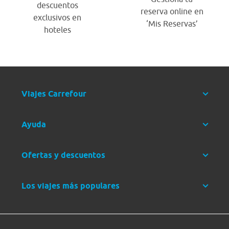
descuentos
reserva online en
exclusivos en
‘Mis Reservas’
hoteles
Viajes Carrefour
Ayuda
Ofertas y descuentos
Los viajes más populares