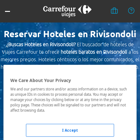
Reservar Hoteles en Rivisondoli
¿Buscas Hoteles en Rivisondoli?
El buscador de hoteles de
Viajes Carrefour te ofrece
hoteles baratos en Rivisondoli
a los
mejores precios. Hoteles céntricos o los mejor comunicados, el
hotel que busques nosotros te lo encontramos al mejor precio.
We Care About Your Privacy
Destino *
We and our partners store and/or access information on a device, such
as unique IDs in cookies to process personal data. You may accept or
manage your choices by clicking below or at any time in the privacy
Fechas *
policy page. These choices will be signaled to our partners and will not
08/08/2026 - 09/08/2026
affect browsing data.
Ocupación *
1 habitación, 2 adultos
I Accept