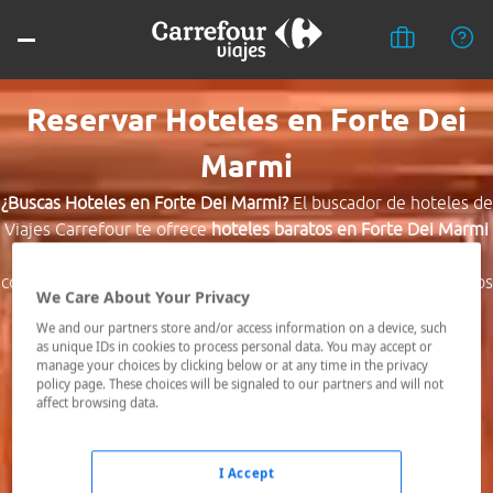
Reservar Hoteles en Forte Dei
Marmi
¿Buscas Hoteles en Forte Dei Marmi?
El buscador de hoteles de
Viajes Carrefour te ofrece
hoteles baratos en Forte Dei Marmi
a los mejores precios. Hoteles céntricos o los mejor
comunicados, el hotel que busques nosotros te lo encontramos
We Care About Your Privacy
al mejor precio.
We and our partners store and/or access information on a device, such
as unique IDs in cookies to process personal data. You may accept or
Destino *
manage your choices by clicking below or at any time in the privacy
policy page. These choices will be signaled to our partners and will not
affect browsing data.
Fechas *
09/08/2026 - 10/08/2026
I Accept