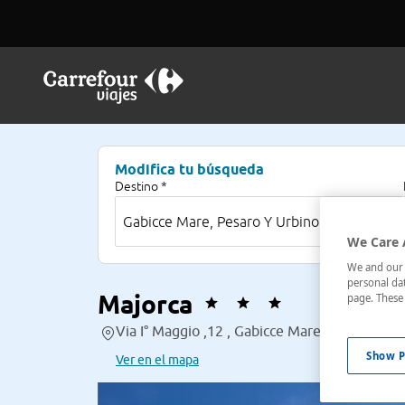
Modifica tu búsqueda
Destino *
We Care 
We and our p
personal dat
Majorca
page. These 
Via I° Maggio ,12 , Gabicce Mare, Pesaro Y Urb
Show P
Ver en el mapa