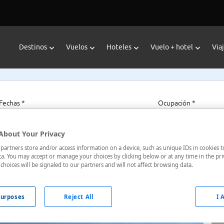
Destinos
Vuelos
Hoteles
Vuelo + hotel
Via
Fechas *
Ocupación *
07/08/2026 - 07/08/2027
1 habitación, 2 a
About Your Privacy
artners store and/or access information on a device, such as unique IDs in cookies t
a. You may accept or manage your choices by clicking below or at any time in the pri
choices will be signaled to our partners and will not affect browsing data.
ino, Italia
urposes
Reject All
I 