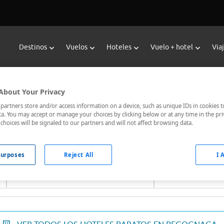
Destinos
Vuelos
Hoteles
Vuelo + hotel
Via
Reservar Hoteles en Pegognaga
About Your Privacy
 hoteles de Viajes Carrefour te ofrece
hoteles baratos en Peg
artners store and/or access information on a device, such as unique IDs in cookies t
a. You may accept or manage your choices by clicking below or at any time in the pri
municados, el hotel que busques nosotros te lo encontramos al 
choices will be signaled to our partners and will not affect browsing data.
urposes
Reject All
I 
Fechas *
Ocupación *
06/08/2026 - 07/08/2026
1 habitación, 2 ad