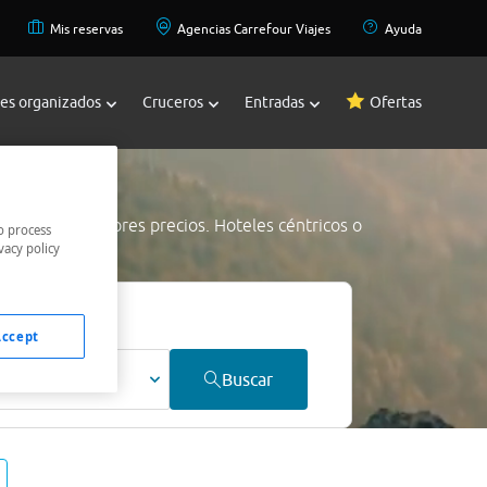
Mis reservas
Agencias Carrefour Viajes
Ayuda
jes organizados
Cruceros
Entradas
Ofertas
ognaga
a los mejores precios. Hoteles céntricos o
o process
vacy policy
mejor precio.
Accept
ultos
Buscar