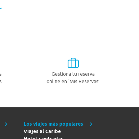
s
Gestiona tu reserva
s
online en ‘Mis Reservas’
Los viajes más populares
Viajes al Caribe
Hotel + entradas