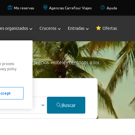
Mis reservas
Agencias Carrefour Viajes
Ayuda
jes organizados
Cruceros
Entradas
Ofertas
io
a los mejores precios. Hoteles céntricos o los
o process
vacy policy
jor precio.
Accept
ultos
Buscar