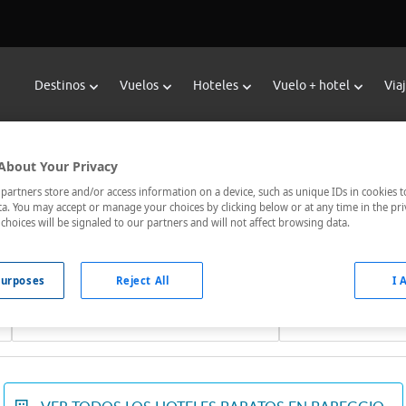
Destinos
Vuelos
Hoteles
Vuelo + hotel
Via
Reservar Hoteles en Bareggio
About Your Privacy
oteles de Viajes Carrefour te ofrece
hoteles baratos en Baregg
artners store and/or access information on a device, such as unique IDs in cookies t
a. You may accept or manage your choices by clicking below or at any time in the pri
nicados, el hotel que busques nosotros te lo encontramos al me
choices will be signaled to our partners and will not affect browsing data.
urposes
Reject All
I 
Fechas *
Ocupación *
06/08/2026 - 07/08/2026
1 habitación, 2 ad