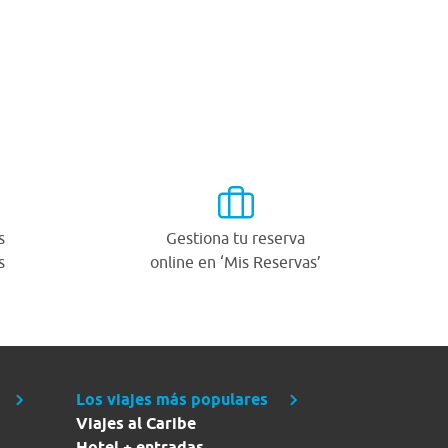
s
Gestiona tu reserva
s
online en ‘Mis Reservas’
Los viajes más populares
Viajes al Caribe
Hotel + entradas