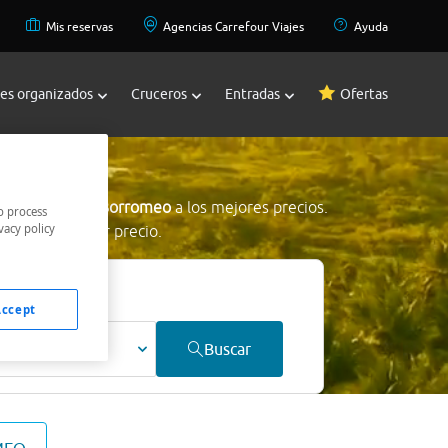
Mis reservas
Agencias Carrefour Viajes
Ayuda
jes organizados
Cruceros
Entradas
Ofertas
omeo
s en Peschiera Borromeo
a los mejores precios.
o process
vacy policy
tramos al mejor precio.
Accept
ultos
Buscar