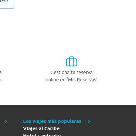
MEO
s
Gestiona tu reserva
s
online en ‘Mis Reservas’
Los viajes más populares
Viajes al Caribe
Hotel + entradas