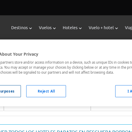
Destinos
Vuelos
Hoteles
Vuelo + hotel
Via
ervar Hoteles en Peschiera Borr
About Your Privacy
scador de hoteles de Viajes Carrefour te ofrece
hoteles barato
artners store and/or access information on a device, such as unique IDs in cookies t
a. You may accept or manage your choices by clicking below or at any time in the pri
s mejor comunicados, el hotel que busques nosotros te lo encon
choices will be signaled to our partners and will not affect browsing data.
urposes
Reject All
I 
Fechas *
Ocupación *
07/08/2026 - 08/08/2026
1 habitación, 2 ad