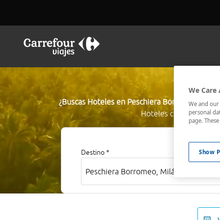
Res
We Care 
¿Buscas Hoteles en Peschiera Borromeo?
El bu
We and our p
personal dat
Hoteles céntricos o lo
page. These 
Show P
Destino *