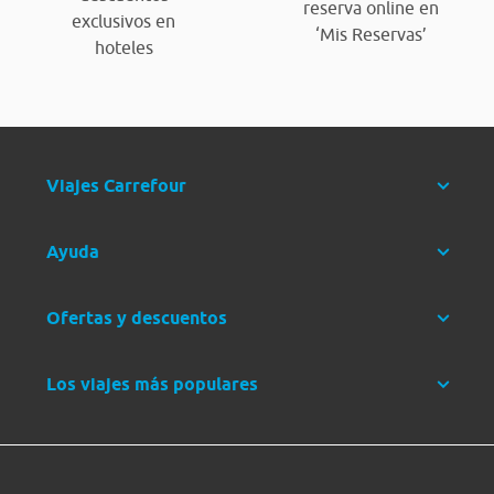
reserva online en
exclusivos en
‘Mis Reservas’
hoteles
Viajes Carrefour
Ayuda
Ofertas y descuentos
Los viajes más populares