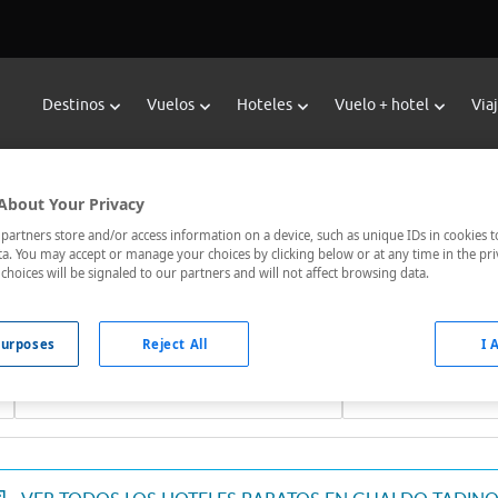
Destinos
Vuelos
Hoteles
Vuelo + hotel
Via
Reservar Hoteles en Gualdo Tadin
About Your Privacy
or de hoteles de Viajes Carrefour te ofrece
hoteles baratos en
artners store and/or access information on a device, such as unique IDs in cookies t
a. You may accept or manage your choices by clicking below or at any time in the pri
jor comunicados, el hotel que busques nosotros te lo encontram
choices will be signaled to our partners and will not affect browsing data.
urposes
Reject All
I 
Fechas *
Ocupación *
07/08/2026 - 08/08/2026
1 habitación, 2 ad