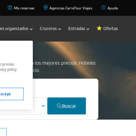
Mis reservas
Agencias Carrefour Viajes
Ayuda
jes organizados
Cruceros
Entradas
Ofertas
o
 Gualdo Tadino
a los mejores precios. Hoteles
o process
vacy policy
os al mejor precio.
Accept
ultos
Buscar