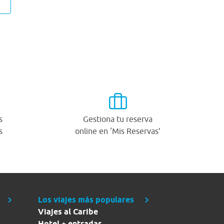
O
s
Gestiona tu reserva
s
online en ‘Mis Reservas’
Los viajes más populares
Viajes al Caribe
Hotel + entradas