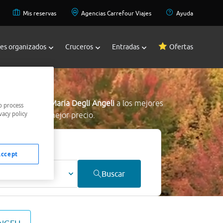
Mis reservas
Agencias Carrefour Viajes
Ayuda
jes organizados
Cruceros
Entradas
Ofertas
Angeli
ratos en Santa Maria Degli Angeli
a los mejores
o process
vacy policy
ncontramos al mejor precio.
Accept
ultos
Buscar