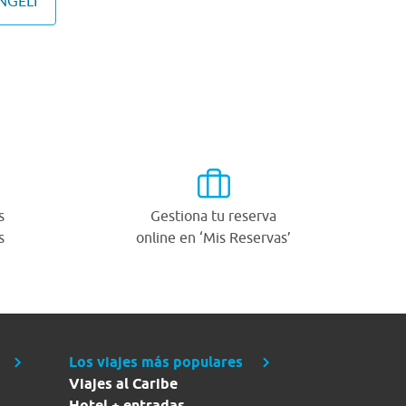
NGELI
s
Gestiona tu reserva
s
online en ‘Mis Reservas’
Los viajes más populares
Viajes al Caribe
Hotel + entradas