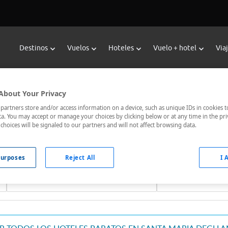
Destinos
Vuelos
Hoteles
Vuelo + hotel
Via
var Hoteles en Santa Maria Degli 
About Your Privacy
l buscador de hoteles de Viajes Carrefour te ofrece
hoteles ba
artners store and/or access information on a device, such as unique IDs in cookies t
a. You may accept or manage your choices by clicking below or at any time in the pri
 o los mejor comunicados, el hotel que busques nosotros te lo e
choices will be signaled to our partners and will not affect browsing data.
urposes
Reject All
I 
Fechas *
Ocupación *
07/08/2026 - 08/08/2026
1 habitación, 2 ad