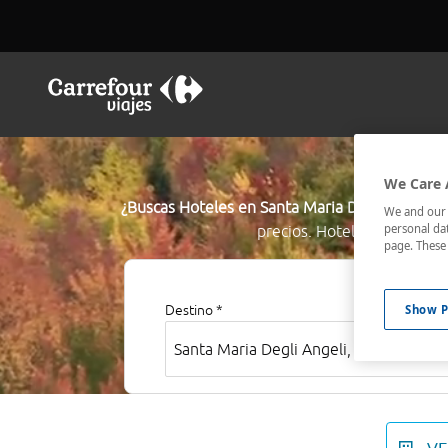
Reser
We Care 
¿Buscas Hoteles en Santa Maria Degli Angeli?
E
We and our p
personal dat
precios. Hoteles céntricos
page. These 
Show P
Destino *