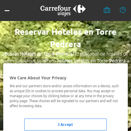
Reservar Hoteles en Torre
Pedrera
¿Buscas Hoteles en Torre Pedrera?
El buscador de hoteles de
Viajes Carrefour te ofrece
hoteles baratos en Torre Pedrera
a
los mejores precios. Hoteles céntricos o los mejor
comunicados, el hotel que busques nosotros te lo encontramos
We Care About Your Privacy
al mejor precio.
We and our partners store and/or access information on a device, such
as unique IDs in cookies to process personal data. You may accept or
Destino *
manage your choices by clicking below or at any time in the privacy
policy page. These choices will be signaled to our partners and will not
affect browsing data.
Fechas *
07/08/2026 - 08/08/2026
I Accept