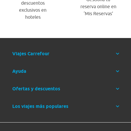
descuentos
reserva online en
exclusivos en
‘Mis Reservas’
hoteles
Viajes Carrefour
Ayuda
Ofertas y descuentos
Los viajes más populares