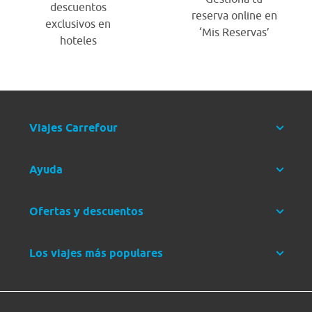
descuentos
reserva online en
exclusivos en
‘Mis Reservas’
hoteles
Viajes Carrefour
Ayuda
Ofertas y descuentos
Los viajes más populares