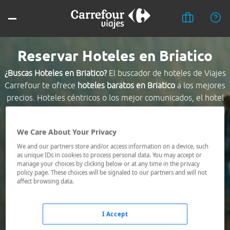
Reservar Hoteles en Briatico
¿Buscas Hoteles en Briatico?
El buscador de hoteles de Viajes
Carrefour te ofrece
hoteles baratos en Briatico
a los mejores
precios. Hoteles céntricos o los mejor comunicados, el hotel
que busques nosotros te lo encontramos al mejor precio.
We Care About Your Privacy
Destino *
We and our partners store and/or access information on a device, such
as unique IDs in cookies to process personal data. You may accept or
manage your choices by clicking below or at any time in the privacy
Fechas *
policy page. These choices will be signaled to our partners and will not
08/08/2026 - 09/08/2026
affect browsing data.
Ocupación *
1 habitación, 2 adultos
I Accept