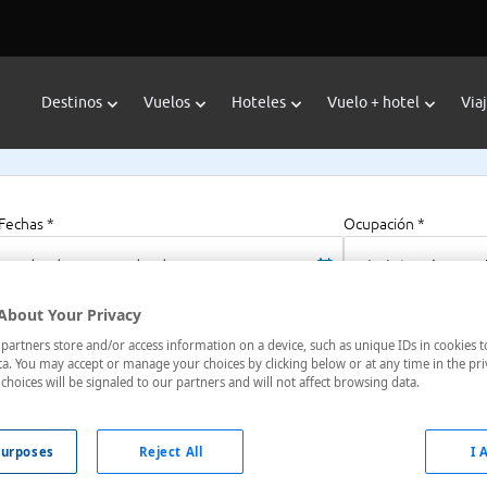
Destinos
Vuelos
Hoteles
Vuelo + hotel
Via
Fechas *
Ocupación *
07/08/2026 - 07/08/2027
1 habitación, 2 a
About Your Privacy
artners store and/or access information on a device, such as unique IDs in cookies t
a. You may accept or manage your choices by clicking below or at any time in the pri
choices will be signaled to our partners and will not affect browsing data.
, Italia
urposes
Reject All
I 