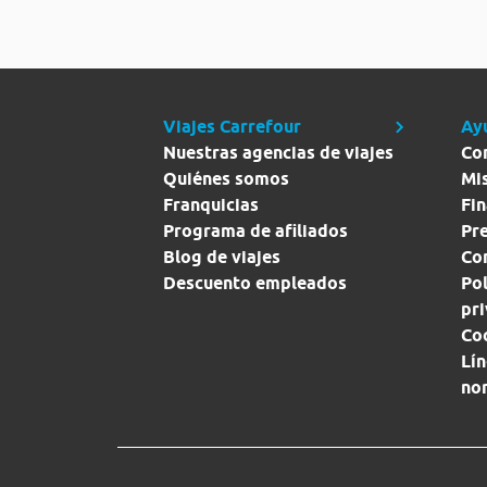
Viajes Carrefour
Ay
Nuestras agencias de viajes
Co
Quiénes somos
Mi
Franquicias
Fin
Programa de afiliados
Pr
Blog de viajes
Con
Descuento empleados
Pol
pr
Co
Lín
no