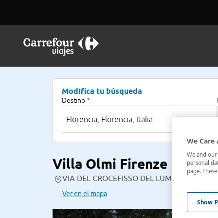
Modifica tu búsqueda
Destino *
We Care 
We and our p
Villa Olmi Firenze
personal dat
page. These 
VIA DEL CROCEFISSO DEL LUME,18 , Florencia
Ver en el mapa
Show P