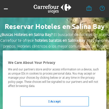
Reservar Hoteles en Salina Bay
¿Buscas Hoteles en Salina Bay?
El buscador de hoteles de Viajes
Carrefour te ofrece
hoteles baratos en Salina Bay
a los mejores
precios. Hoteles céntricos o los mejor comunicados, el hotel
que busques nosotros te lo encontramos al mejor precio.
We Care About Your Privacy
Destino *
We and our partners store and/or access information on a device, such
as unique IDs in cookies to process personal data. You may accept or
manage your choices by clicking below or at any time in the privacy
Fechas *
policy page. These choices will be signaled to our partners and will not
09/08/2026 - 10/08/2026
affect browsing data.
Ocupación *
1 habitación, 2 adultos
I Accept