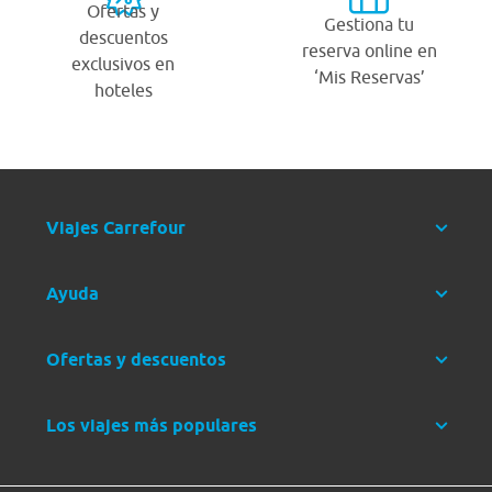
Ofertas y
Gestiona tu
descuentos
reserva online en
exclusivos en
‘Mis Reservas’
hoteles
Viajes Carrefour
Ayuda
Ofertas y descuentos
Los viajes más populares