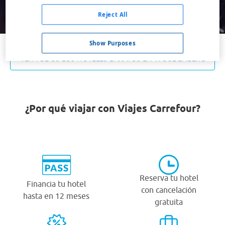
Buscar
Reject All
Show Purposes
VER TODOS LOS HOTELES BARATOS EN WOUDENBERG
¿Por qué viajar con Viajes Carrefour?
Reserva tu hotel
Financia tu hotel
con cancelación
hasta en 12 meses
gratuita