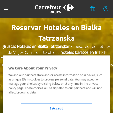
Reservar Hoteles en Bialka
Tatrzanska
¿Buscas Hoteles en Bialka Tatrzanska?
El buscador de hoteles
de Viajes Carrefour te ofrece
hoteles baratos en Bialka
Tatrzanska
a los mejores precios. Hoteles céntricos o los mejor
comunicados, el hotel que busques nosotros te lo encontramos
We Care About Your Privacy
al mejor precio.
We and our partners store and/or access information on a device, such
as unique IDs in cookies to process personal data. You may accept or
Destino *
manage your choices by clicking below or at any time in the privacy
policy page. These choices will be signaled to our partners and will not
affect browsing data.
Fechas *
06/08/2026 - 07/08/2026
I Accept