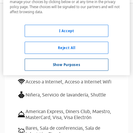
manage your choices by clicking below or at any time in the privacy
policy page. These choices will be signaled to our partners and will not
affect browsing data.
Servicios del alojamiento
I Accept
Dispone de aparcamiento para clientes
Reject All
Aire acondicionado,
Ascensores,
Caja de
seguridad,
Calefacción,
Fotocopiadora,
Show Purposes
Minibar,
Servicio de habitaciones
Acceso a Internet,
Acceso a Internet Wifi
Niñera,
Servicio de lavandería,
Shuttle
American Express,
Diners Club,
Maestro,
MasterCard,
Visa,
Visa Electrón
Bares,
Sala de conferencias,
Sala de