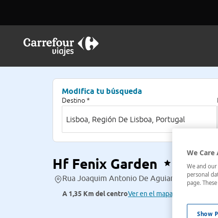
Modifica tu búsqueda
Destino *
We Care 
Hf Fenix Garden
We and our p
personal dat
Rua Joaquim Antonio De Aguiar,3 , Lisboa, R
page. These 
A 1,35 Km del centro
Ver en el mapa
Show P