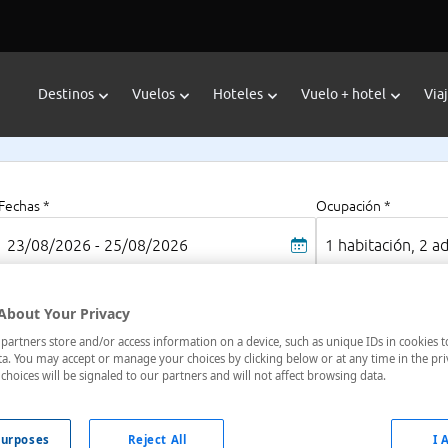
Destinos
Vuelos
Hoteles
Vuelo + hotel
Via
Fechas *
Ocupación *
23/08/2026 - 25/08/2026
1 habitación, 2 a
About Your Privacy
artners store and/or access information on a device, such as unique IDs in cookies t
Do
a. You may accept or manage your choices by clicking below or at any time in the pri
egión De Lisboa, Portugal
choices will be signaled to our partners and will not affect browsing data.
Só
Pre
urposes
Reject All
I 
2