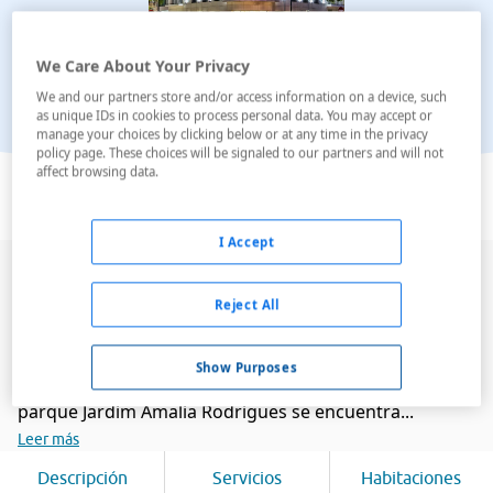
We Care About Your Privacy
We and our partners store and/or access information on a device, such
as unique IDs in cookies to process personal data. You may accept or
manage your choices by clicking below or at any time in the privacy
policy page. These choices will be signaled to our partners and will not
Ver en el mapa
affect browsing data.
I Accept
Este acogedor y moderno hotel está
convenientemente situado en el centro de Lisboa, a
Reject All
sólo 300 metros de la estación de metro de Saldanha y
a diez minutos de la estación de metro Arroios, que
Show Purposes
ofrece fácil acceso a todas partes de la ciudad. El
parque Jardim Amalia Rodrigues se encuentra...
Leer más
Descripción
Servicios
Habitaciones