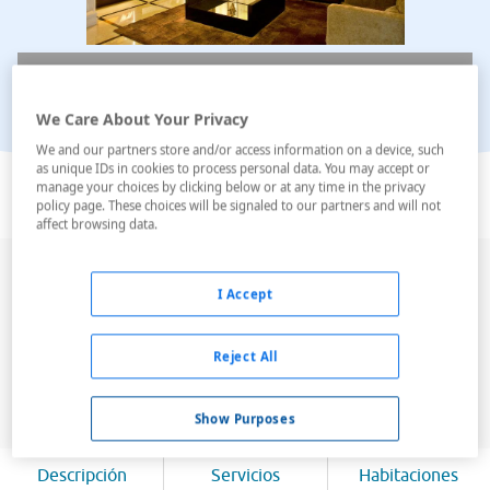
We Care About Your Privacy
We and our partners store and/or access information on a device, such
Ver en el mapa
as unique IDs in cookies to process personal data. You may accept or
manage your choices by clicking below or at any time in the privacy
policy page. These choices will be signaled to our partners and will not
affect browsing data.
Este hotel está situado cerca del centro de la ciudad, a
I Accept
sólo 5 minutos a pie de la Alameda y de las estaciones
de metro de Saldanha, que proporciona un acceso
rápido y fácil a toda la ciudad. Parque das Nações, con
Reject All
el centro comercial Vasco da Gama, restaurantes,
bares, clubes nocturno...
Show Purposes
Leer más
Descripción
Servicios
Habitaciones