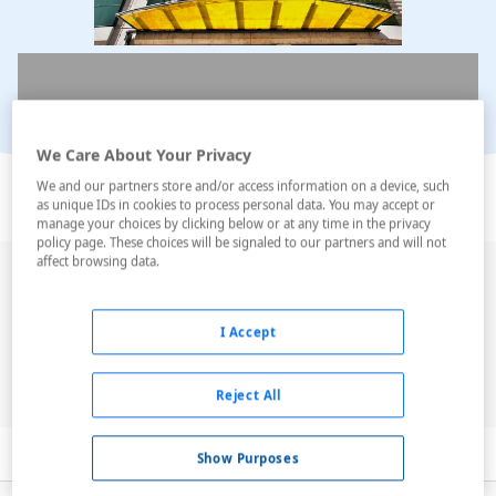
We Care About Your Privacy
Ver en el mapa
We and our partners store and/or access information on a device, such
as unique IDs in cookies to process personal data. You may accept or
manage your choices by clicking below or at any time in the privacy
policy page. These choices will be signaled to our partners and will not
affect browsing data.
El Turim Europa Hotel es un establecimiento hotelero
de la ciudad de Lisboa que ofrece
100 habitaciones
a
sus posibles clientes. Ubicado en un edificio de cuatro
I Accept
plantas y de moderno diseño, el hotel ha conseguido ir
ganando una merecida popularidad entre aquellos vi...
Reject All
Leer más
Descripción
Servicios
Habitaciones
Show Purposes