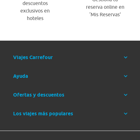
descuentos
reserva online en
exclusivos en
‘Mis Reservas’
hoteles
Viajes Carrefour
Ayuda
Ofertas y descuentos
Los viajes más populares