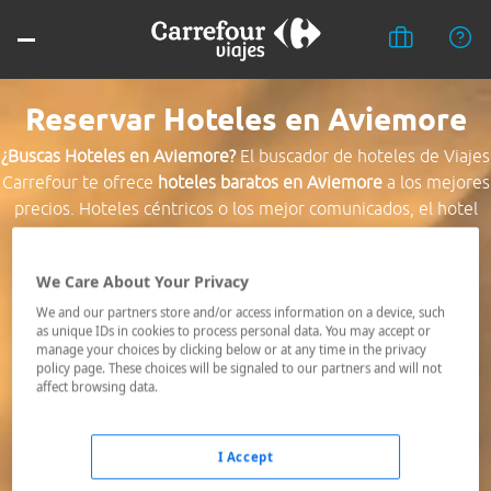
Reservar Hoteles en Aviemore
¿Buscas Hoteles en Aviemore?
El buscador de hoteles de Viajes
Carrefour te ofrece
hoteles baratos en Aviemore
a los mejores
precios. Hoteles céntricos o los mejor comunicados, el hotel
que busques nosotros te lo encontramos al mejor precio.
We Care About Your Privacy
Destino *
We and our partners store and/or access information on a device, such
as unique IDs in cookies to process personal data. You may accept or
manage your choices by clicking below or at any time in the privacy
Fechas *
policy page. These choices will be signaled to our partners and will not
08/08/2026 - 09/08/2026
affect browsing data.
Ocupación *
1 habitación, 2 adultos
I Accept