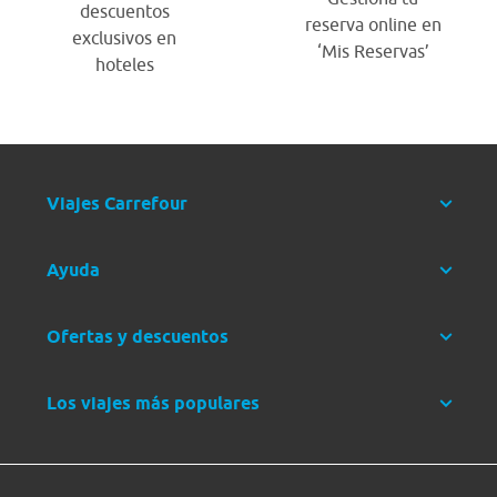
descuentos
reserva online en
exclusivos en
‘Mis Reservas’
hoteles
Viajes Carrefour
Ayuda
Ofertas y descuentos
Los viajes más populares