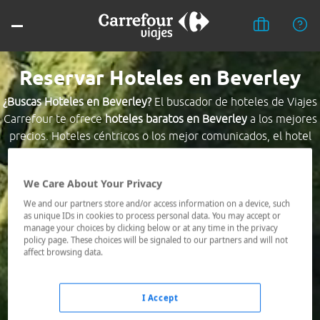
Reservar Hoteles en Beverley
¿Buscas Hoteles en Beverley?
El buscador de hoteles de Viajes
Carrefour te ofrece
hoteles baratos en Beverley
a los mejores
precios. Hoteles céntricos o los mejor comunicados, el hotel
que busques nosotros te lo encontramos al mejor precio.
We Care About Your Privacy
Destino *
We and our partners store and/or access information on a device, such
as unique IDs in cookies to process personal data. You may accept or
manage your choices by clicking below or at any time in the privacy
Fechas *
policy page. These choices will be signaled to our partners and will not
07/08/2026 - 08/08/2026
affect browsing data.
Ocupación *
1 habitación, 2 adultos
I Accept