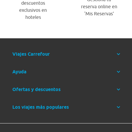
descuentos
reserva online en
exclusivos en
‘Mis Reservas’
hoteles
Viajes Carrefour
Ayuda
Ofertas y descuentos
Los viajes más populares