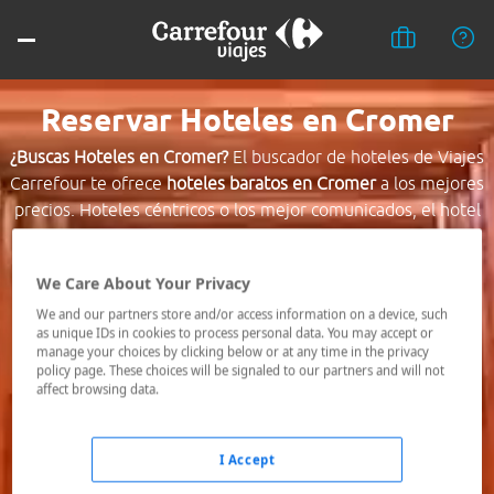
Reservar Hoteles en Cromer
¿Buscas Hoteles en Cromer?
El buscador de hoteles de Viajes
Carrefour te ofrece
hoteles baratos en Cromer
a los mejores
precios. Hoteles céntricos o los mejor comunicados, el hotel
que busques nosotros te lo encontramos al mejor precio.
We Care About Your Privacy
Destino *
We and our partners store and/or access information on a device, such
as unique IDs in cookies to process personal data. You may accept or
manage your choices by clicking below or at any time in the privacy
Fechas *
policy page. These choices will be signaled to our partners and will not
08/08/2026 - 09/08/2026
affect browsing data.
Ocupación *
1 habitación, 2 adultos
I Accept