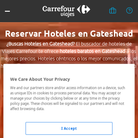
Reservar Hoteles en Gateshead
¿Buscas Hoteles en Gateshead?
El buscador de hoteles de
Viajes Carrefour te ofrece
hoteles baratos en Gateshead
a los
mejores precios. Hoteles céntricos o los mejor comunicados, el
hotel que busques nosotros te lo encontramos al mejor precio.
We Care About Your Privacy
Destino *
We and our partners store and/or access information on a device, such
as unique IDs in cookies to process personal data. You may accept or
manage your choices by clicking below or at any time in the privacy
Fechas *
policy page. These choices will be signaled to our partners and will not
09/08/2026 - 10/08/2026
affect browsing data.
Ocupación *
1 habitación, 2 adultos
I Accept