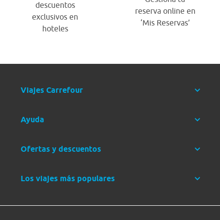
descuentos
reserva online en
exclusivos en
‘Mis Reservas’
hoteles
Viajes Carrefour
Ayuda
Ofertas y descuentos
Los viajes más populares