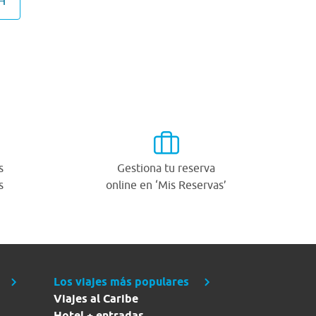
H
s
Gestiona tu reserva
s
online en ‘Mis Reservas’
Los viajes más populares
Viajes al Caribe
Hotel + entradas