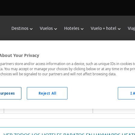
Destinos
Vuelos
Hoteles
Vuelo + hotel
Via
eservar Hoteles en Haywards Hea
About Your Privacy
or de hoteles de Viajes Carrefour te ofrece
hoteles baratos e
artners store and/or access information on a device, such as unique IDs in cookies t
a. You may accept or manage your choices by clicking below or at any time in the pri
jor comunicados, el hotel que busques nosotros te lo encontram
choices will be signaled to our partners and will not affect browsing data.
urposes
Reject All
I 
Fechas *
Ocupación *
07/08/2026 - 08/08/2026
1 habitación, 2 ad