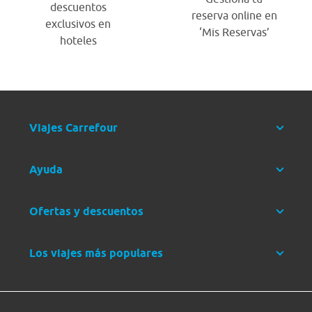
descuentos
reserva online en
exclusivos en
‘Mis Reservas’
hoteles
Viajes Carrefour
Ayuda
Ofertas y descuentos
Los viajes más populares