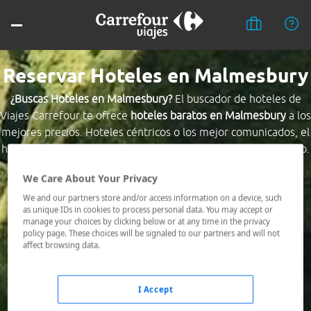
Reservar Hoteles en Malmesbury
¿Buscas Hoteles en Malmesbury?
El buscador de hoteles de
Viajes Carrefour te ofrece
hoteles baratos en Malmesbury
a los
mejores precios. Hoteles céntricos o los mejor comunicados, el
hotel que busques nosotros te lo encontramos al mejor precio.
We Care About Your Privacy
Destino *
We and our partners store and/or access information on a device, such
as unique IDs in cookies to process personal data. You may accept or
manage your choices by clicking below or at any time in the privacy
Fechas *
policy page. These choices will be signaled to our partners and will not
09/08/2026 - 10/08/2026
affect browsing data.
Ocupación *
1 habitación, 2 adultos
I Accept